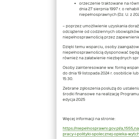
orzeczenie traktowane na równi 
dnia 27 sierpnia 1997 r. o rehab
niepełnosprawnych (Dz. U. z 2024
– poprzez umożliwienie uzyskania doraźn
odciążenie od codziennych obowiązków 
niepełnosprawnością przez zapewnieni
Dzięki temu wsparciu, osoby zaangażow
niepełnosprawnością dysponować będą c
również na załatwienie niezbędnych sp
Osoby zainteresowane ww. formą wspar
do dnia 19 listopada 2024 r. osobiście lub
15:30.
Zebrane zgłoszenia posłużą do ustaleni
środki finansowe na realizację Program
edycja 2025
Więcej informacji na stronie:
https://niepelnosprawni.gov.pl/a,1555
pracy-i-polityki-spolecznej-opieka-wyt