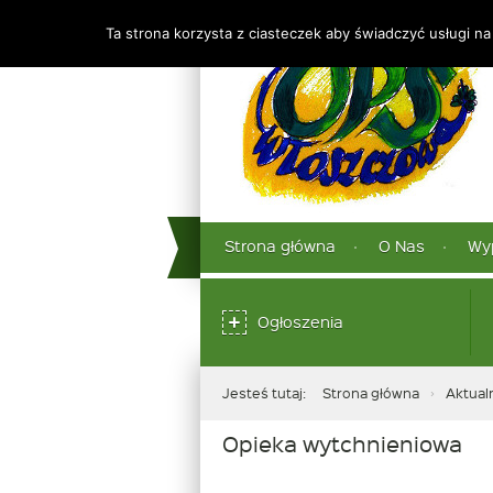
Ta strona korzysta z ciasteczek aby świadczyć usługi na
Górne
Strona główna
O Nas
Wy
Menu
dolne
Ogłoszenia
Jesteś tutaj:
Strona główna
Aktual
Opieka wytchnieniowa