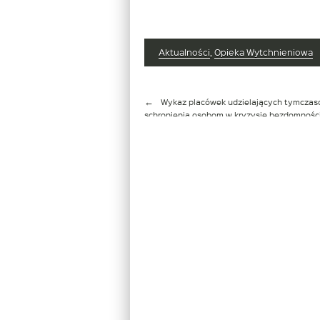
Aktualności
,
Opieka Wytchnieniowa
Nawigacja
Wykaz placówek udzielających tymcza
wpisu
schronienia osobom w kryzysie bezdomności