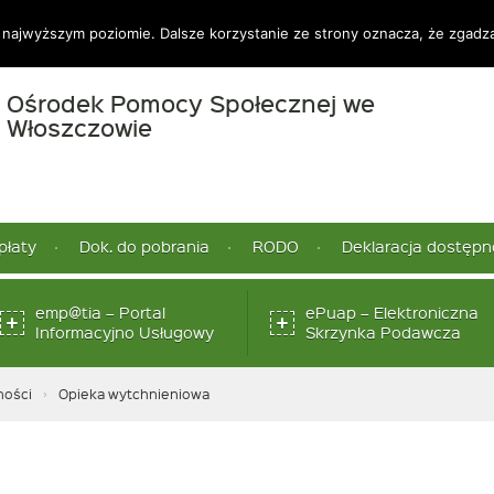
 najwyższym poziomie. Dalsze korzystanie ze strony oznacza, że zgadzas
Ośrodek Pomocy Społecznej we
-
Włoszczowie
Opieka
wytchnieniowa
płaty
Dok. do pobrania
RODO
Deklaracja dostępn
emp@tia – Portal
ePuap – Elektroniczna
Link
Link
Informacyjno Usługowy
Skrzynka Podawcza
otwiera
otwi
się
się
w
w
ności
Opieka wytchnieniowa
nowym
now
oknie
okni