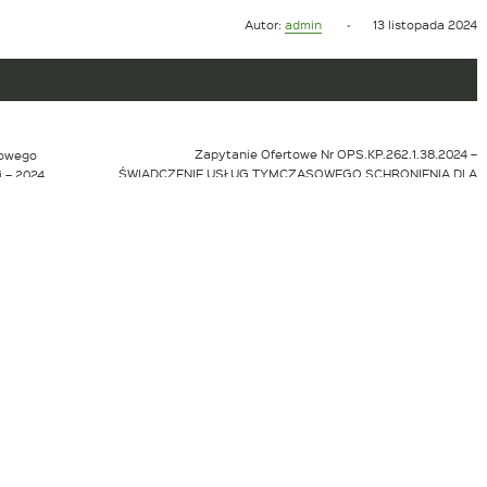
Opublikowano
Autor:
admin
13 listopada 2024
w
dniu
Zapytanie Ofertowe Nr OPS.KP.262.1.38.2024 –
sowego
„ŚWIADCZENIE USŁUG TYMCZASOWEGO SCHRONIENIA DLA
 – 2024
OSÓB BEZDOMNYCH NA ROK 2025”