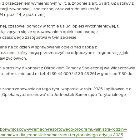
z orzeczeniem wymienionym w lit. a, zgodnie z art. 5 i art. 62 ustawy z
ilitacji zawodowej i społecznej oraz zatrudnianiu osób
 r. poz. 44, z późn. zm.)
ej, czasowej pomocy w formie usługi opieki wytchnieniowej, tj.
łączących się ze sprawowaniem opieki nad osobą z
e czasowego zastępstwa w tym zakresie.
ane na co dzień w sprawowanie opieki nad osobą z
zasem, który mogą przeznaczyć na odpoczynek i regenerację, jak
raw życiowych.
cia prosimy o kontakt z Ośrodkiem Pomocy Społecznej we Włoszczowie
 telefonicznie pod nr tel. 41 39 44 009 / 41 39 43 261 w godz. od 7:30 do
a zapotrzebowania na tego typu wsparcie w roku 2025 i aplikowanie o
u „Opieka wytchnieniowa” dla Jednostek Samorządu Terytorialnego –
,nabor-wnioskow-w-ramach-resortowego-programu-ministra-rodziny-
chnieniowa-dla-jednostek-samorzadu-terytorialnego-edycja-2025