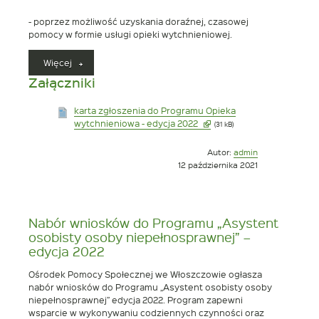
‒ poprzez możliwość uzyskania doraźnej, czasowej
pomocy w formie usługi opieki wytchnieniowej.
„Nabór
Więcej
wniosków
Załączniki
do
Programu
karta zgłoszenia do Programu Opieka
„Opieka
Link
wytchnieniowa - edycja 2022
(31 kB)
wytchnieniowa”
otwiera
–
się
edycja
Opublikowano
Autor:
admin
w
2022”
w
12 października 2021
nowym
dniu
oknie
Nabór wniosków do Programu „Asystent
osobisty osoby niepełnosprawnej” –
edycja 2022
Ośrodek Pomocy Społecznej we Włoszczowie ogłasza
nabór wniosków do Programu „Asystent osobisty osoby
niepełnosprawnej” edycja 2022. Program zapewni
wsparcie w wykonywaniu codziennych czynności oraz