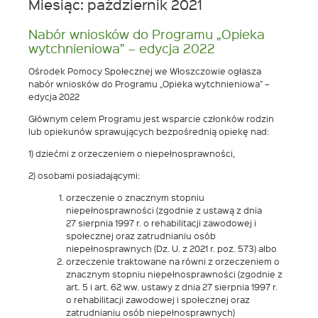
oknie
Miesiąc:
październik 2021
w
nowym
oknie
Nabór wniosków do Programu „Opieka
wytchnieniowa” – edycja 2022
Ośrodek Pomocy Społecznej we Włoszczowie ogłasza
nabór wniosków do Programu „Opieka wytchnieniowa” –
edycja 2022
Głównym celem Programu jest wsparcie członków rodzin
lub opiekunów sprawujących bezpośrednią opiekę nad:
1) dziećmi z orzeczeniem o niepełnosprawności,
2) osobami posiadającymi:
orzeczenie o znacznym stopniu
niepełnosprawności (zgodnie z ustawą z dnia
27 sierpnia 1997 r. o rehabilitacji zawodowej i
społecznej oraz zatrudnianiu osób
niepełnosprawnych (Dz. U. z 2021 r. poz. 573) albo
orzeczenie traktowane na równi z orzeczeniem o
znacznym stopniu niepełnosprawności (zgodnie z
art. 5 i art. 62 ww. ustawy z dnia 27 sierpnia 1997 r.
o rehabilitacji zawodowej i społecznej oraz
zatrudnianiu osób niepełnosprawnych)