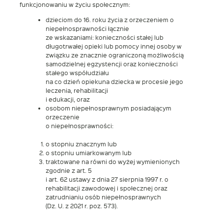
funkcjonowaniu w życiu społecznym:
dzieciom do 16. roku życia z orzeczeniem o
niepełnosprawności łącznie
ze wskazaniami: konieczności stałej lub
długotrwałej opieki lub pomocy innej osoby w
związku ze znacznie ograniczoną możliwością
samodzielnej egzystencji oraz konieczności
stałego współudziału
na co dzień opiekuna dziecka w procesie jego
leczenia, rehabilitacji
i edukacji, oraz
osobom niepełnosprawnym posiadającym
orzeczenie
o niepełnosprawności:
o stopniu znacznym lub
o stopniu umiarkowanym lub
traktowane na równi do wyżej wymienionych
zgodnie z art. 5
i art. 62 ustawy z dnia 27 sierpnia 1997 r. o
rehabilitacji zawodowej i społecznej oraz
zatrudnianiu osób niepełnosprawnych
(Dz. U. z 2021 r. poz. 573).