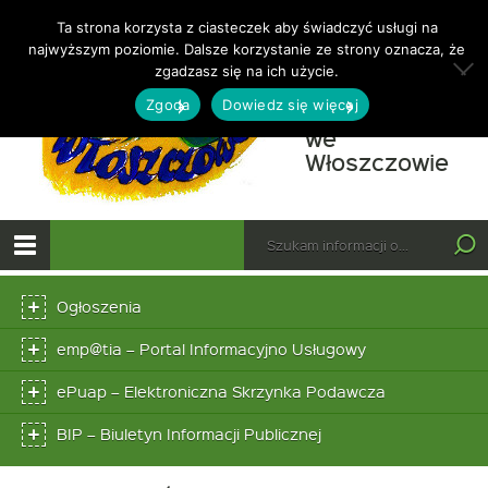
Ta strona korzysta z ciasteczek aby świadczyć usługi na
najwyższym poziomie. Dalsze korzystanie ze strony oznacza, że
Otwórz
Ośrodek
zgadzasz się na ich użycie.
Pomocy
Zgoda
Dowiedz się więcej
Społecznej
we
-
Włoszczowie
Na
wn
Górne
Wyszukiwarka
do
Tutaj
wpisz
Pr
Otwórz
szukaną
„Op
menu
Menu
frazę:
główne
wyt
Ogłoszenia
dolne
–
edy
Link
emp@tia – Portal Informacyjno Usługowy
otwiera
20
się
Link
ePuap – Elektroniczna Skrzynka Podawcza
w
otwiera
nowym
się
Link
BIP – Biuletyn Informacji Publicznej
oknie
w
otwiera
nowym
się