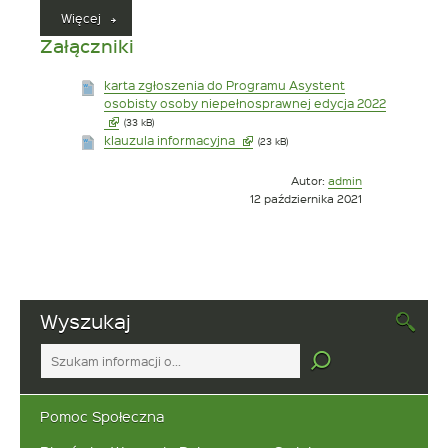
„Nabór
Więcej
wniosków
Załączniki
do
Programu
karta zgłoszenia do Programu Asystent
„Asystent
osobisty osoby niepełnosprawnej edycja 2022
osobisty
Link
(33 kB)
osoby
otwiera
Link
klauzula informacyjna
(23 kB)
niepełnosprawnej”
się
otwiera
–
w
się
edycja
Opublikowano
Autor:
admin
nowym
w
2022”
w
12 października 2021
oknie
nowym
dniu
oknie
Wyszukaj
Tutaj
wpisz
szukaną
frazę:
Pomoc Społeczna