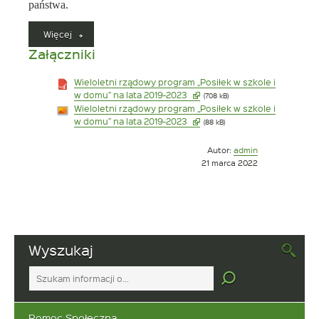
państwa.
„Wieloletni
Więcej
rządowy
Załączniki
program
„Posiłek
Wieloletni rządowy program „Posiłek w szkole i
w
Link
w domu” na lata 2019-2023
(708 kB)
szkole
otwiera
Wieloletni rządowy program „Posiłek w szkole i
i
się
Link
w domu” na lata 2019-2023
(88 kB)
w
w
otwiera
domu”
nowym
się
na
Opublikowano
Autor:
admin
oknie
w
lata
w
21 marca 2022
nowym
2019-
dniu
oknie
2023”
Wyszukaj
Tutaj
wpisz
szukaną
frazę:
Pomoc Społeczna