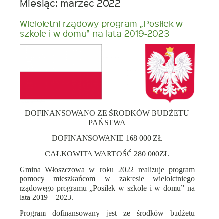
oknie
Miesiąc:
marzec 2022
w
nowym
oknie
Wieloletni rządowy program „Posiłek w
szkole i w domu” na lata 2019-2023
DOFINANSOWANO ZE ŚRODKÓW BUDŻETU
PAŃSTWA
DOFINANSOWANIE 168 000 ZŁ
CAŁKOWITA WARTOŚĆ 280 000ZŁ
Gmina Włoszczowa w roku 2022 realizuje program
pomocy mieszkańcom w zakresie wieloletniego
rządowego programu „Posiłek w szkole i w domu” na
lata 2019 – 2023.
Program dofinansowany jest ze środków budżetu