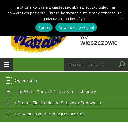
Ta strona korzysta z ciasteczek aby świadczyć usługi na
najwyższym poziomie. Dalsze korzystanie ze strony oznacza, że
Otwórz
Ośrodek
zgadzasz się na ich użycie.
Pomocy
Zgoda
Dowiedz się więcej
Społecznej
we
-
Włoszczowie
Wie
rz
Górne
Wyszukiwarka
pr
Tutaj
wpisz
„Po
Otwórz
szukaną
w
menu
Menu
frazę:
główne
szk
Ogłoszenia
dolne
i
w
Link
emp@tia – Portal Informacyjno Usługowy
otwiera
do
się
Link
ePuap – Elektroniczna Skrzynka Podawcza
na
w
otwiera
lat
nowym
się
Link
BIP – Biuletyn Informacji Publicznej
201
oknie
w
otwiera
20
nowym
się