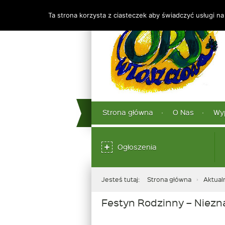
Ta strona korzysta z ciasteczek aby świadczyć usługi na
Górne
Strona główna
O Nas
Wy
Menu
dolne
Ogłoszenia
Jesteś tutaj:
Strona główna
Aktual
Festyn Rodzinny – Niez