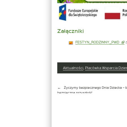
Załączniki
Link
FESTYN_RODZINNY_PWD
otw
się
w
no
okn
Aktualności
,
Placówka Wsparcia Dzi
Nawigacja
Życzymy bezpiecznego Dnia Dziecka – 
wpisu
bezpieczna przyszłość