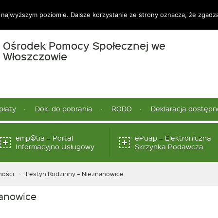
 najwyższym poziomie. Dalsze korzystanie ze strony oznacza, że zgadzas
Ośrodek Pomocy Społecznej we
-
Włoszczowie
Festyn
Rodzinny
–
Nieznanowice
płaty
Dok. do pobrania
RODO
Deklaracja dostępn
emp@tia – Portal
ePuap – Elektroniczna
Link
Link
Informacyjno Usługowy
Skrzynka Podawcza
otwiera
otwi
się
się
w
w
ności
Festyn Rodzinny – Nieznanowice
nowym
now
oknie
okni
nanowice